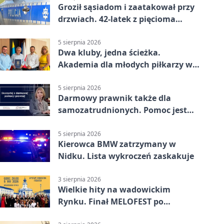
Groził sąsiadom i zaatakował przy
drzwiach. 42-latek z pięcioma
zarzutami
5 sierpnia 2026
Dwa kluby, jedna ścieżka.
Akademia dla młodych piłkarzy w
Wadowicach
5 sierpnia 2026
Darmowy prawnik także dla
samozatrudnionych. Pomoc jest
bliżej, niż się wydaje
5 sierpnia 2026
Kierowca BMW zatrzymany w
Nidku. Lista wykroczeń zaskakuje
3 sierpnia 2026
Wielkie hity na wadowickim
Rynku. Finał MELOFEST po
dziesięciu dniach warsztatów