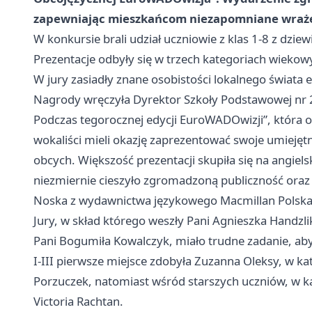
zapewniając mieszkańcom niezapomniane wraże
W konkursie brali udział uczniowie z klas 1-8 z dzi
Prezentacje odbyły się w trzech kategoriach wiekow
W jury zasiadły znane osobistości lokalnego świata ed
Nagrody wręczyła Dyrektor Szkoły Podstawowej nr 2
Podczas tegorocznej edycji EuroWADOwizji”, która o
wokaliści mieli okazję zaprezentować swoje umieję
obcych. Większość prezentacji skupiła się na angie
niezmiernie cieszyło zgromadzoną publiczność oraz
Noska z wydawnictwa językowego Macmillan Polska
Jury, w skład którego weszły Pani Agnieszka Handzli
Pani Bogumiła Kowalczyk, miało trudne zadanie, aby 
I-III pierwsze miejsce zdobyła Zuzanna Oleksy, w ka
Porzuczek, natomiast wśród starszych uczniów, w kat
Victoria Rachtan.