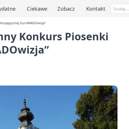
ydatne
Ciekawe
Zobacz
Kontakt
Obcojęzycznej EuroWADOwizja”
ny Konkurs Piosenki
ADOwizja”