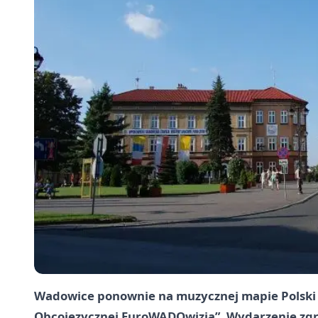
Wadowice ponownie na muzycznej mapie Polski 
Obcojęzycznej EuroWADOwizja”. Wydarzenie zgrom