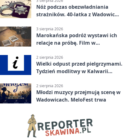
3 sierpnia 2026
Nóż podczas obezwładniania
strażników. 40-latka z Wadowic
pod dozorem
3 sierpnia 2026
Marokańska podróż wystawi ich
relacje na próbę. Film w
Wadowicach
2 sierpnia 2026
Wielki odpust przed pielgrzymami.
Tydzień modlitwy w Kalwarii
Zebrzydowskiej
2 sierpnia 2026
Młodzi muzycy przejmują scenę w
Wadowicach. MeloFest trwa