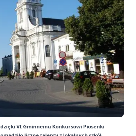
dzięki VI Gminnemu Konkursowi Piosenki
adziło liczne talenty z lokalnych szkół,