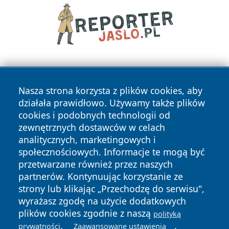
Nasza strona korzysta z plików cookies, aby
działała prawidłowo. Używamy także plików
cookies i podobnych technologii od
zewnętrznych dostawców w celach
Copyright © 2026 wiadomosciwadowice.pl Wszystkie prawa
analitycznych, marketingowych i
zastrzeżone.
społecznościowych. Informacje te mogą być
przetwarzane również przez naszych
partnerów. Kontynuując korzystanie ze
Polityka
Polityka
News
Autorzy
strony lub klikając „Przechodzę do serwisu",
Prywatności
Cookies
wyrażasz zgodę na użycie dodatkowych
plików cookies zgodnie z naszą
polityką
.
.
prywatności
Zaawansowane ustawienia