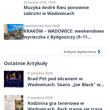
30 sierpnia 2026, 18:00
Muzyka André Rieu ponownie
zabrzmi w Wadowicach
9 października 2026, 06:00
KRAKÓW – WADOWICE: weekendowa
wycieczka z Bydgoszczy (9–11
października)
Kolejne wydarzenia
Ostatnie Artykuły
9 sierpnia 2026
Brad Pitt pod ekranem w
Wadowicach. Seans „Joe Black” w
Parku Miejskim
9 sierpnia 2026
Rodzinna gra terenowa w
Wadowicach. Park stanie się trasą