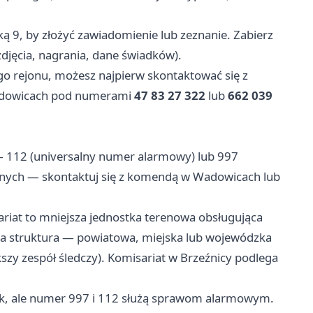
ką 9, by złożyć zawiadomienie lub zeznanie. Zabierz
djęcia, nagrania, dane świadków).
go rejonu, możesz najpierw skontaktować się z
adowicach pod numerami
47 83 27 322
lub
662 039
 112 (universalny numer alarmowy) lub 997
yjnych — skontaktuj się z komendą w Wadowicach lub
riat to mniejsza jednostka terenowa obsługująca
za struktura — powiatowa, miejska lub wojewódzka
zy zespół śledczy). Komisariat w Brzeźnicy podlega
k, ale numer 997 i 112 służą sprawom alarmowym.