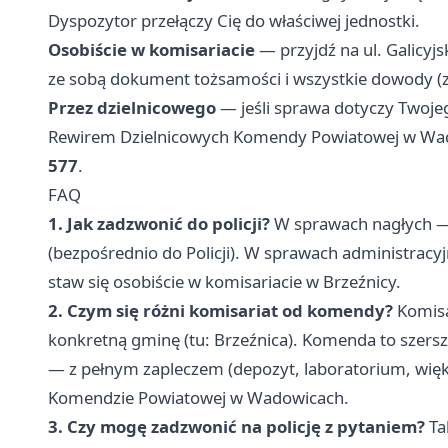
Dyspozytor przełączy Cię do właściwej jednostki.
Osobiście w komisariacie
— przyjdź na ul. Galicyjs
ze sobą dokument tożsamości i wszystkie dowody (z
Przez dzielnicowego
— jeśli sprawa dotyczy Twoje
Rewirem Dzielnicowych Komendy Powiatowej w W
577
.
FAQ
1. Jak zadzwonić do policji?
W sprawach nagłych —
(bezpośrednio do Policji). W sprawach administrac
staw się osobiście w komisariacie w Brzeźnicy.
2. Czym się różni komisariat od komendy?
Komisa
konkretną gminę (tu: Brzeźnica). Komenda to szers
— z pełnym zapleczem (depozyt, laboratorium, więks
Komendzie Powiatowej w Wadowicach.
3. Czy mogę zadzwonić na policję z pytaniem?
Ta