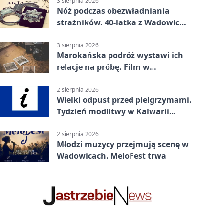
3 sierpnia 2026
Nóż podczas obezwładniania
strażników. 40-latka z Wadowic
pod dozorem
3 sierpnia 2026
Marokańska podróż wystawi ich
relacje na próbę. Film w
Wadowicach
2 sierpnia 2026
Wielki odpust przed pielgrzymami.
Tydzień modlitwy w Kalwarii
Zebrzydowskiej
2 sierpnia 2026
Młodzi muzycy przejmują scenę w
Wadowicach. MeloFest trwa