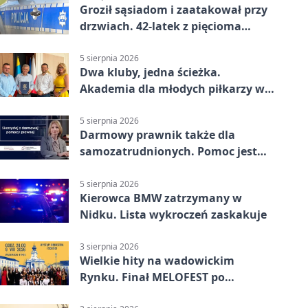
Groził sąsiadom i zaatakował przy
drzwiach. 42-latek z pięcioma
zarzutami
5 sierpnia 2026
Dwa kluby, jedna ścieżka.
Akademia dla młodych piłkarzy w
Wadowicach
5 sierpnia 2026
Darmowy prawnik także dla
samozatrudnionych. Pomoc jest
bliżej, niż się wydaje
5 sierpnia 2026
Kierowca BMW zatrzymany w
Nidku. Lista wykroczeń zaskakuje
3 sierpnia 2026
Wielkie hity na wadowickim
Rynku. Finał MELOFEST po
dziesięciu dniach warsztatów