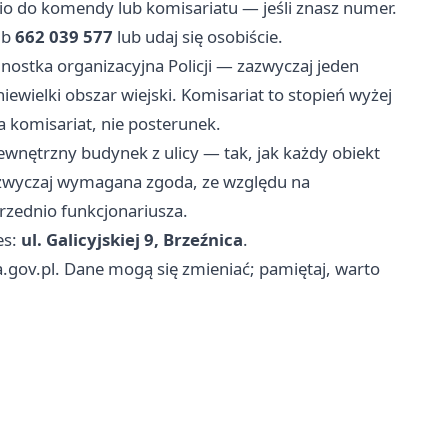
io do komendy lub komisariatu — jeśli znasz numer.
ub
662 039 577
lub udaj się osobiście.
nostka organizacyjna Policji — zazwyczaj jeden
ewielki obszar wiejski. Komisariat to stopień wyżej
a komisariat, nie posterunek.
wnętrzny budynek z ulicy — tak, jak każdy obiekt
azwyczaj wymagana zgoda, ze względu na
rzednio funkcjonariusza.
es:
ul. Galicyjskiej 9, Brzeźnica
.
a.gov.pl. Dane mogą się zmieniać; pamiętaj, warto