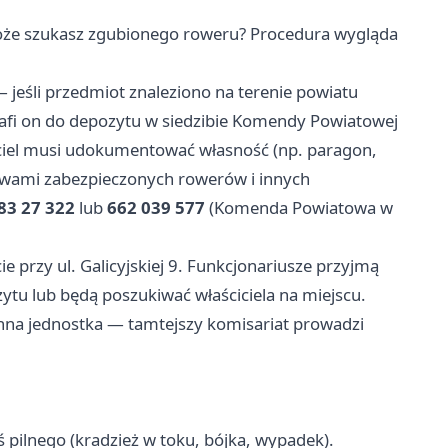
 może szukasz zgubionego roweru? Procedura wygląda
 jeśli przedmiot znaleziono na terenie powiatu
rafi on do depozytu w siedzibie Komendy Powiatowej
iciel musi udokumentować własność (np. paragon,
Sprawami zabezpieczonych rowerów i innych
83 27 322
lub
662 039 577
(Komenda Powiatowa w
e przy ul. Galicyjskiej 9. Funkcjonariusze przyjmą
ytu lub będą poszukiwać właściciela na miejscu.
nna jednostka — tamtejszy komisariat prowadzi
ś pilnego (kradzież w toku, bójka, wypadek).