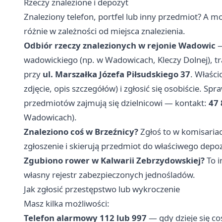
Rzeczy znalezione i depozyt
Znaleziony telefon, portfel lub inny przedmiot? A
różnie w zależności od miejsca znalezienia.
Odbiór rzeczy znalezionych w rejonie Wadowic
—
wadowickiego (np. w Wadowicach, Kleczy Dolnej), t
przy
ul. Marszałka Józefa Piłsudskiego 37
. Właśc
zdjęcie, opis szczegółów) i zgłosić się osobiście. 
przedmiotów zajmują się dzielnicowi — kontakt:
47 
Wadowicach).
Znaleziono coś w Brzeźnicy?
Zgłoś to w komisariaci
zgłoszenie i skierują przedmiot do właściwego depoz
Zgubiono rower w Kalwarii Zebrzydowskiej?
To i
własny rejestr zabezpieczonych jednośladów.
Jak zgłosić przestępstwo lub wykroczenie
Masz kilka możliwości:
Telefon alarmowy 112 lub 997
— gdy dzieje się co