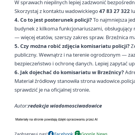
W sprawach niepilnych lepiej zadzwonić bezpośredn
Skorzystaj z kontaktu wadowickiego
47 83 27 322
l
4. Co to jest posterunek policji?
To najmniejsza jed
budynek z kilkoma funkcjonariuszami, obsługujący ni
— więcej etatów, szerszy zakres spraw. Brzeźnica m
5. Czy można robić zdjęcia komisariatu policji?
Ze
publiczny. Wewnątrz i na terenie ogrodzonym — z
bezpieczeństwo i ochronę danych. Lepiej zapytać up
6. Jak dojechać do komisariatu w Brzeźnicy?
Adr
Materiał źródłowy stanowiła strona wadowice.policj
sprawdzić je na oficjalnej stronie.
Autor:
redakcja wiadomosciwadowice
Zaobserwuj nas!
Facebook
Google News