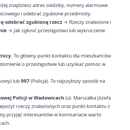
ej znajdziesz adres siedziby, numery alarmowe
lnicowego i odebrać zgubione przedmioty.
ę odebrać zgubioną rzecz
→
Rzeczy znalezione i
nie
→
Jak zgłosić przestępstwo lub wykroczenie
źnicy
. To główny punkt kontaktu dla mieszkańców
adomienie o przestępstwie lub uzyskać pomoc w
mowy) lub
997
(Policja). To najszybszy sposób na
owej Policji w Wadowicach
(ul. Marszałka Józefa
 depozyt rzeczy znalezionych oraz punkt kontaktu z
ny przyjęć interesantów w komisariacie warto
cach.