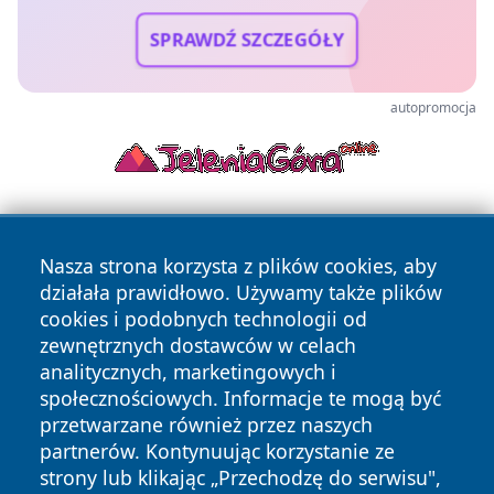
SPRAWDŹ SZCZEGÓŁY
autopromocja
Nasza strona korzysta z plików cookies, aby
działała prawidłowo. Używamy także plików
cookies i podobnych technologii od
zewnętrznych dostawców w celach
Copyright © 2026 wiadomosciwadowice.pl Wszystkie prawa
analitycznych, marketingowych i
zastrzeżone.
społecznościowych. Informacje te mogą być
przetwarzane również przez naszych
partnerów. Kontynuując korzystanie ze
Polityka
Polityka
News
Autorzy
strony lub klikając „Przechodzę do serwisu",
Prywatności
Cookies