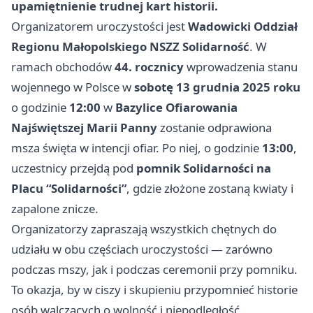
upamiętnienie trudnej kart historii.
Organizatorem uroczystości jest
Wadowicki Oddział
Regionu Małopolskiego NSZZ Solidarność
. W
ramach obchodów
44. rocznicy
wprowadzenia stanu
wojennego w Polsce w
sobotę 13 grudnia 2025 roku
o godzinie
12:00
w
Bazylice Ofiarowania
Najświętszej Marii Panny
zostanie odprawiona
msza święta w intencji ofiar. Po niej, o godzinie
13:00
,
uczestnicy przejdą pod
pomnik Solidarności na
Placu “Solidarności”
, gdzie złożone zostaną kwiaty i
zapalone znicze.
Organizatorzy zapraszają wszystkich chętnych do
udziału w obu częściach uroczystości — zarówno
podczas mszy, jak i podczas ceremonii przy pomniku.
To okazja, by w ciszy i skupieniu przypomnieć historie
osób walczących o wolność i niepodległość.