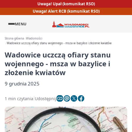
Uwaga! Upał (komunikat RSO)
Uwaga! Alert RCB (komunikat RSO)
MENU
Strona główna
Wiadomości
Wadowice uczczą ofiary stanu wojennego - msza w bazylice i złożenie kwiatów
Wadowice uczczą ofiary stanu
wojennego - msza w bazylice i
złożenie kwiatów
9 grudnia 2025
1 min czytania
Udostępnij