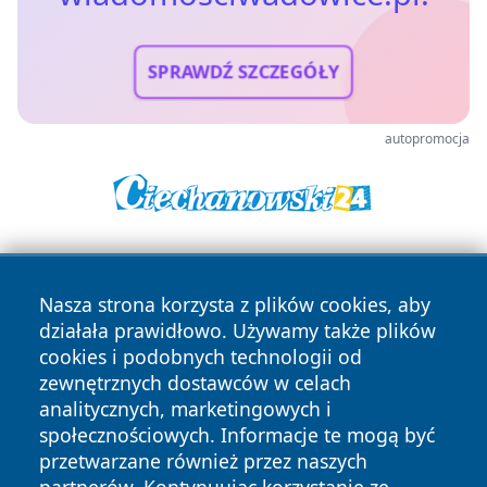
SPRAWDŹ SZCZEGÓŁY
autopromocja
Nasza strona korzysta z plików cookies, aby
działała prawidłowo. Używamy także plików
cookies i podobnych technologii od
zewnętrznych dostawców w celach
Copyright © 2026 wiadomosciwadowice.pl Wszystkie prawa
analitycznych, marketingowych i
zastrzeżone.
społecznościowych. Informacje te mogą być
przetwarzane również przez naszych