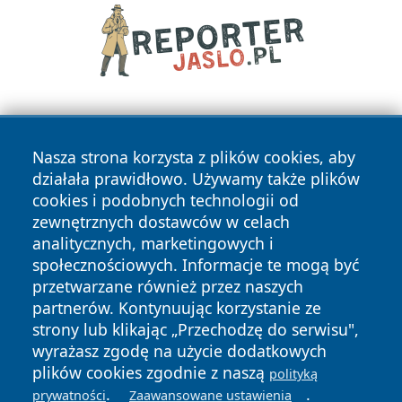
Nasza strona korzysta z plików cookies, aby
działała prawidłowo. Używamy także plików
cookies i podobnych technologii od
zewnętrznych dostawców w celach
Copyright © 2026 wiadomosciwadowice.pl Wszystkie prawa
analitycznych, marketingowych i
zastrzeżone.
społecznościowych. Informacje te mogą być
przetwarzane również przez naszych
partnerów. Kontynuując korzystanie ze
Polityka
Polityka
News
Autorzy
strony lub klikając „Przechodzę do serwisu",
Prywatności
Cookies
wyrażasz zgodę na użycie dodatkowych
plików cookies zgodnie z naszą
polityką
.
.
prywatności
Zaawansowane ustawienia