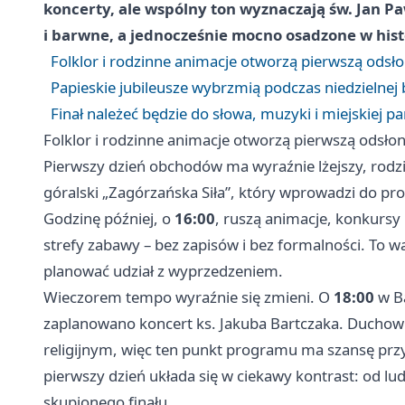
koncerty, ale wspólny ton wyznaczają św. Jan Pa
i barwne, a jednocześnie mocno osadzone w histo
Folklor i rodzinne animacje otworzą pierwszą odsł
Papieskie jubileusze wybrzmią podczas niedzielnej 
Finał należeć będzie do słowa, muzyki i miejskiej p
Folklor i rodzinne animacje otworzą pierwszą odsło
Pierwszy dzień obchodów ma wyraźnie lżejszy, rodz
góralski „Zagórzańska Siła”, który wprowadzi do pr
Godzinę później, o
16:00
, ruszą animacje, konkursy
strefy zabawy – bez zapisów i bez formalności. To wa
planować udział z wyprzedzeniem.
Wieczorem tempo wyraźnie się zmieni. O
18:00
w Ba
zaplanowano koncert ks. Jakuba Bartczaka. Duchowny
religijnym, więc ten punkt programu ma szansę prz
pierwszy dzień układa się w ciekawy kontrast: od l
skupionego finału.