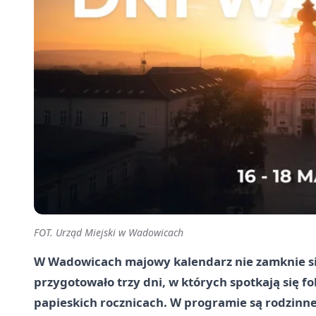
FOT. Urząd Miejski w Wadowicach
W Wadowicach majowy kalendarz nie zamknie się
przygotowało trzy dni, w których spotkają się f
papieskich rocznicach. W programie są rodzinne a