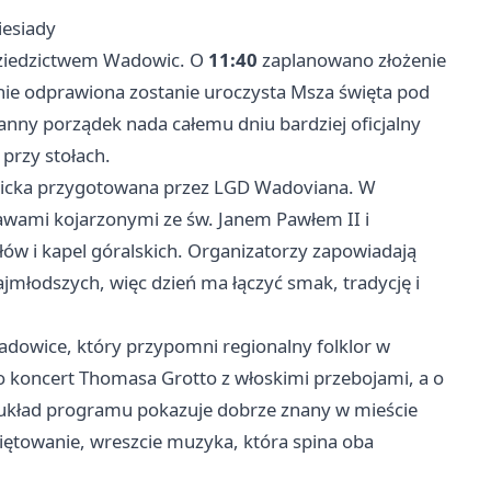
iesiady
 dziedzictwem Wadowic. O
11:40
zaplanowano złożenie
nie odprawiona zostanie uroczysta Msza święta pod
nny porządek nada całemu dniu bardziej oficjalny
 przy stołach.
dowicka przygotowana przez LGD Wadoviana. W
rawami kojarzonymi ze św. Janem Pawłem II i
ów i kapel góralskich. Organizatorzy zapowiadają
najmłodszych, więc dzień ma łączyć smak, tradycję i
Wadowice, który przypomni regionalny folklor w
koncert Thomasa Grotto z włoskimi przebojami, a o
ki układ programu pokazuje dobrze znany w mieście
iętowanie, wreszcie muzyka, która spina oba