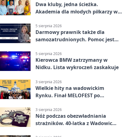
Dwa kluby, jedna ścieżka.
Akademia dla młodych piłkarzy w
Wadowicach
5 sierpnia 2026
Darmowy prawnik także dla
samozatrudnionych. Pomoc jest
bliżej, niż się wydaje
5 sierpnia 2026
Kierowca BMW zatrzymany w
Nidku. Lista wykroczeń zaskakuje
3 sierpnia 2026
Wielkie hity na wadowickim
Rynku. Finał MELOFEST po
dziesięciu dniach warsztatów
3 sierpnia 2026
Nóż podczas obezwładniania
strażników. 40-latka z Wadowic
pod dozorem