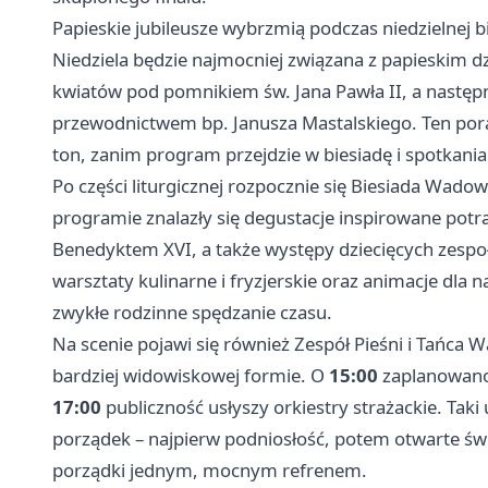
Papieskie jubileusze wybrzmią podczas niedzielnej b
Niedziela będzie najmocniej związana z papieskim
kwiatów pod pomnikiem św. Jana Pawła II, a następ
przewodnictwem bp. Janusza Mastalskiego. Ten pora
ton, zanim program przejdzie w biesiadę i spotkania
Po części liturgicznej rozpocznie się Biesiada Wa
programie znalazły się degustacje inspirowane pot
Benedyktem XVI, a także występy dziecięcych zespoł
warsztaty kulinarne i fryzjerskie oraz animacje dla 
zwykłe rodzinne spędzanie czasu.
Na scenie pojawi się również Zespół Pieśni i Tańca 
bardziej widowiskowej formie. O
15:00
zaplanowano 
17:00
publiczność usłyszy orkiestry strażackie. Ta
porządek – najpierw podniosłość, potem otwarte św
porządki jednym, mocnym refrenem.