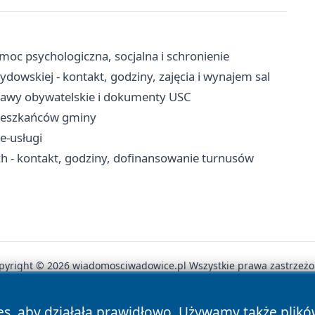
oc psychologiczna, socjalna i schronienie
ydowskiej - kontakt, godziny, zajęcia i wynajem sal
prawy obywatelskie i dokumenty USC
mieszkańców gminy
e-usługi
- kontakt, godziny, dofinansowanie turnusów
pyright © 2026 wiadomosciwadowice.pl Wszystkie prawa zastrzeżo
es, aby działała prawidłowo. Używamy także plik
News
Autorzy
Polityka Prywatności
Polityka Cookie