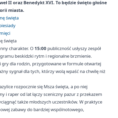
weł II oraz Benedykt XVI. To będzie święto głośne
rii miasta.
onę święta
biesiady
amięci
nę święta
inny charakter. O
15:00
publiczność usłyszy zespół
ogramu beskidzki rytm i regionalne brzmienie.
 i gry dla rodzin, przygotowane w formule otwartej
żny sygnał dla tych, którzy wolą wpaść na chwilę niż
zylice rozpocznie się Msza święta, a po niej
 i raper od lat łączy sceniczny pazur z przekazem
yciągnąć także młodszych uczestników. W praktyce
udowej zabawy do bardziej wspólnotowego,