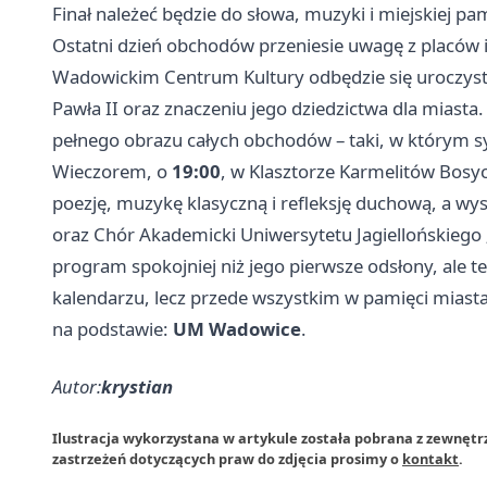
Finał należeć będzie do słowa, muzyki i miejskiej pa
Ostatni dzień obchodów przeniesie uwagę z placów i
Wadowickim Centrum Kultury odbędzie się uroczysta
Pawła II oraz znaczeniu jego dziedzictwa dla miast
pełnego obrazu całych obchodów – taki, w którym sy
Wieczorem, o
19:00
, w Klasztorze Karmelitów Bosy
poezję, muzykę klasyczną i refleksję duchową, a wys
oraz Chór Akademicki Uniwersytetu Jagiellońskiego 
program spokojniej niż jego pierwsze odsłony, ale te
kalendarzu, lecz przede wszystkim w pamięci miasta
na podstawie:
UM Wadowice
.
Autor:
krystian
Ilustracja wykorzystana w artykule została pobrana z zewnęt
zastrzeżeń dotyczących praw do zdjęcia prosimy o
kontakt
.