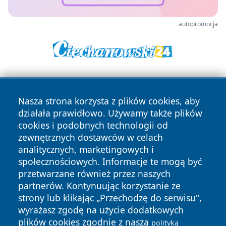
autopromocja
Nasza strona korzysta z plików cookies, aby
działała prawidłowo. Używamy także plików
cookies i podobnych technologii od
zewnętrznych dostawców w celach
Copyright © 2026 wiadomosciwadowice.pl Wszystkie prawa
analitycznych, marketingowych i
zastrzeżone.
społecznościowych. Informacje te mogą być
przetwarzane również przez naszych
partnerów. Kontynuując korzystanie ze
Polityka
Polityka
News
Autorzy
strony lub klikając „Przechodzę do serwisu",
Prywatności
Cookies
wyrażasz zgodę na użycie dodatkowych
plików cookies zgodnie z naszą
polityką