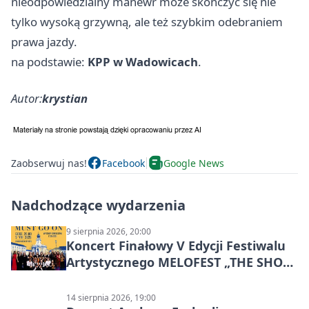
nieodpowiedzialny manewr może skończyć się nie
tylko wysoką grzywną, ale też szybkim odebraniem
prawa jazdy.
na podstawie:
KPP w Wadowicach
.
Autor:
krystian
Zaobserwuj nas!
Facebook
Google News
Nadchodzące wydarzenia
9 sierpnia 2026, 20:00
Koncert Finałowy V Edycji Festiwalu
Artystycznego MELOFEST „THE SHOW
MUST GO ON”
14 sierpnia 2026, 19:00