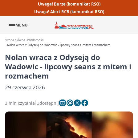
Uwaga! Burze (komunikat RSO)
Uwaga! Alert RCB (komunikat RSO)
MENU
Strona główna
Wiadomości
Nolan wraca z Odyseją do Wadowic - lipcowy seans z mitem i rozmachem
Nolan wraca z Odyseją do
Wadowic - lipcowy seans z mitem i
rozmachem
29 czerwca 2026
3 min czytania
Udostępnij