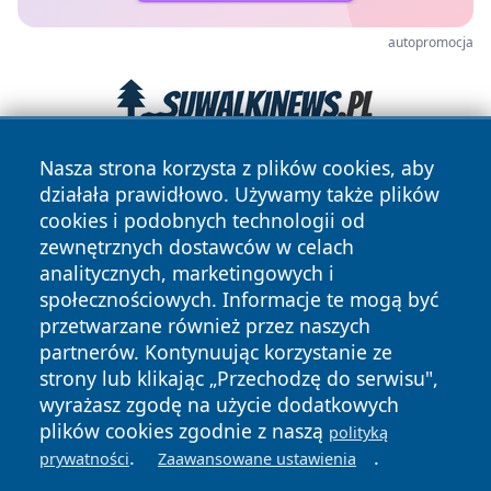
autopromocja
Nasza strona korzysta z plików cookies, aby
działała prawidłowo. Używamy także plików
cookies i podobnych technologii od
zewnętrznych dostawców w celach
analitycznych, marketingowych i
społecznościowych. Informacje te mogą być
Copyright © 2026 wiadomosciwadowice.pl Wszystkie prawa
przetwarzane również przez naszych
zastrzeżone.
partnerów. Kontynuując korzystanie ze
strony lub klikając „Przechodzę do serwisu",
wyrażasz zgodę na użycie dodatkowych
Polityka
Polityka
News
Autorzy
plików cookies zgodnie z naszą
Prywatności
Cookies
polityką
.
.
prywatności
Zaawansowane ustawienia