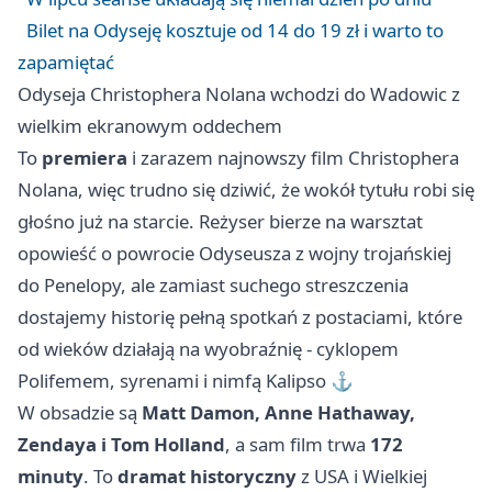
Bilet na Odyseję kosztuje od 14 do 19 zł i warto to
zapamiętać
Odyseja Christophera Nolana wchodzi do Wadowic z
wielkim ekranowym oddechem
To
premiera
i zarazem najnowszy film Christophera
Nolana, więc trudno się dziwić, że wokół tytułu robi się
głośno już na starcie. Reżyser bierze na warsztat
opowieść o powrocie Odyseusza z wojny trojańskiej
do Penelopy, ale zamiast suchego streszczenia
dostajemy historię pełną spotkań z postaciami, które
od wieków działają na wyobraźnię - cyklopem
Polifemem, syrenami i nimfą Kalipso ⚓
W obsadzie są
Matt Damon, Anne Hathaway,
Zendaya i Tom Holland
, a sam film trwa
172
minuty
. To
dramat historyczny
z USA i Wielkiej