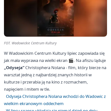
FOT. Wadowickie Centrum Kultury
W Wadowickim Centrum Kultury lipiec zapowiada się
jak mała wyprawa na wielki ekran 🎬. Na afiszu ląduje
„Odyseja”
Christophera Nolana - film, który bierze na
warsztat jedną z najbardziej znanych historii w
kulturze i przerabia ją na kino z rozmachem,
napięciem i mitem w tle.
Odyseja Christophera Nolana wchodzi do Wadowic z
wielkim ekranowym oddechem
W lipcu seanse układają się niemal dzień po dniu