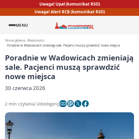
Uwaga! Upał (komunikat RSO)
Uwaga! Alert RCB (komunikat RSO)
MENU
Strona główna
Wiadomości
Poradnie w Wadowicach zmieniają sale. Pacjenci muszą sprawdzić nowe miejsca
Poradnie w Wadowicach zmieniają
sale. Pacjenci muszą sprawdzić
nowe miejsca
30 czerwca 2026
2 min czytania
Udostępnij