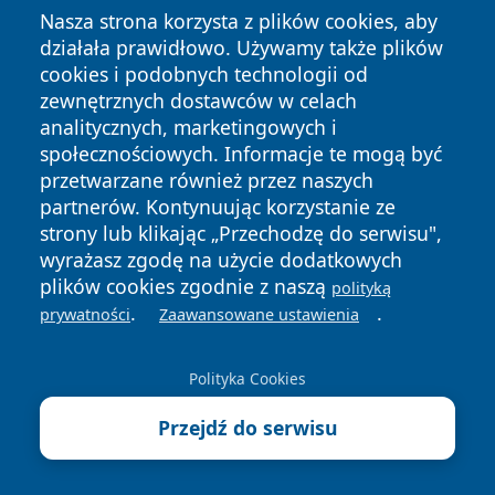
Nasza strona korzysta z plików cookies, aby
działała prawidłowo. Używamy także plików
cookies i podobnych technologii od
zewnętrznych dostawców w celach
Copyright © 2026 wiadomosciwadowice.pl Wszystkie prawa
analitycznych, marketingowych i
zastrzeżone.
społecznościowych. Informacje te mogą być
przetwarzane również przez naszych
partnerów. Kontynuując korzystanie ze
Polityka
Polityka
News
Autorzy
strony lub klikając „Przechodzę do serwisu",
Prywatności
Cookies
wyrażasz zgodę na użycie dodatkowych
plików cookies zgodnie z naszą
polityką
.
.
prywatności
Zaawansowane ustawienia
Polityka Cookies
Przejdź do serwisu