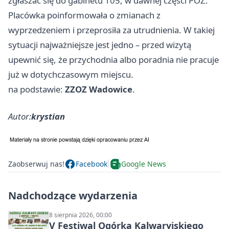
zgłaszać się do gabinetu 105, w dawnej części POZ.
Placówka poinformowała o zmianach z
wyprzedzeniem i przeprosiła za utrudnienia. W takiej
sytuacji najważniejsze jest jedno – przed wizytą
upewnić się, że przychodnia albo poradnia nie pracuje
już w dotychczasowym miejscu.
na podstawie:
ZZOZ Wadowice
.
Autor:
krystian
Zaobserwuj nas!
Facebook
Google News
Nadchodzące wydarzenia
8 sierpnia 2026, 00:00
V Festiwal Ogórka Kalwaryjskiego