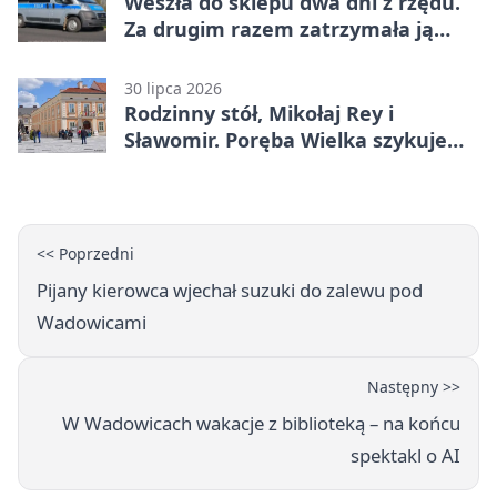
Weszła do sklepu dwa dni z rzędu.
Za drugim razem zatrzymała ją
ochrona
30 lipca 2026
Rodzinny stół, Mikołaj Rey i
Sławomir. Poręba Wielka szykuje
festiwal smaków
<< Poprzedni
Pijany kierowca wjechał suzuki do zalewu pod
Wadowicami
Następny >>
W Wadowicach wakacje z biblioteką – na końcu
spektakl o AI