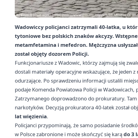
Wadowiccy policjanci zatrzymali 40-latka, u któ
tytoniowe bez polskich znaków akcyzy. Wstępne t
metamfetamina i mefedron. Mężczyzna usłyszał z
został objęty dozorem Policji.
Funkcjonariusze z Wadowic, którzy zajmują się zwal
dostali materiały operacyjne wskazujące, że jeden 
odurzające. Po sprawdzeniu informacji ustalili miej
podaje Komenda Powiatowa Policji w Wadowicach, pr
Zatrzymanego doprowadzono do prokuratury. Tam usł
narkotyków. Decyzją prokuratora 40-latek został ob
lat więzienia
.
Policjanci przypominają, że samo posiadanie środkó
w Polsce zabronione i może skończyć się karą
do 3 