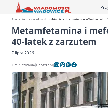
Prz
Strona główna
Wiadomości
Metamfetamina i mefedron w Wadowicach - 40
Metamfetamina i mef
40-latek z zarzutem
7 lipca 2026
1 min czytania
Udostępnij