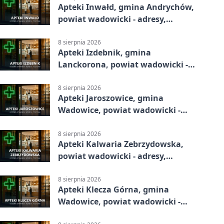
Apteki Inwałd, gmina Andrychów,
powiat wadowicki - adresy,
telefony, godziny otwarcia
8 sierpnia 2026
Apteki Izdebnik, gmina
Lanckorona, powiat wadowicki -
adresy, telefony, godziny otwarcia
8 sierpnia 2026
Apteki Jaroszowice, gmina
Wadowice, powiat wadowicki -
adresy, telefony, godziny otwarcia
8 sierpnia 2026
Apteki Kalwaria Zebrzydowska,
powiat wadowicki - adresy,
telefony, godziny otwarcia
8 sierpnia 2026
Apteki Klecza Górna, gmina
Wadowice, powiat wadowicki -
adresy, telefony, godziny otwarcia