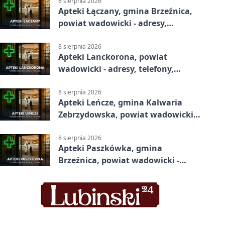
8 sierpnia 2026
Apteki Łączany, gmina Brzeźnica,
powiat wadowicki - adresy,
telefony, godziny otwarcia
8 sierpnia 2026
Apteki Lanckorona, powiat
wadowicki - adresy, telefony,
godziny otwarcia
8 sierpnia 2026
Apteki Leńcze, gmina Kalwaria
Zebrzydowska, powiat wadowicki -
adresy, telefony, godziny otwarcia
8 sierpnia 2026
Apteki Paszkówka, gmina
Brzeźnica, powiat wadowicki -
adresy, telefony, godziny otwarcia