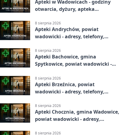
Apteki w Wadowicach - godziny
otwarcia, dyżury, apteka
całodobowa
8 sierpnia 2026
Apteki Andrychów, powiat
wadowicki - adresy, telefony,
godziny otwarcia
8 sierpnia 2026
Apteki Bachowice, gmina
Spytkowice, powiat wadowicki -
adresy, telefony, godziny otwarcia
8 sierpnia 2026
Apteki Brzeźnica, powiat
wadowicki - adresy, telefony,
godziny otwarcia
8 sierpnia 2026
Apteki Chocznia, gmina Wadowice,
powiat wadowicki - adresy,
telefony, godziny otwarcia
8 sierpnia 2026