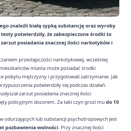
rego znaleźli białą sypką substancję oraz wyroby
esty potwierdziły, że zabezpieczone środki to
arzut posiadania znacznej ilości narkotyków i
czaniem przestępczości narkotykowej, wcześniej
z mieszkańców miasta może posiadać środki
sce pobytu mężczyzny i przygotowali zatrzymanie. Jak
zypuszczenia potwierdziły się podczas działań.
yszał zarzut posiadania znacznej ilości
jęty policyjnym dozorem. Za taki czyn grozi mu
do 10
w odurzających lub substancji psychotropowych jest
lat pozbawienia wolności
. Przy znacznej ilości