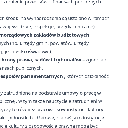
rozumieniu przepisów o finansach publicznych.
ych środki na wynagrodzenia są ustalane w ramach
 wojewódzkie, inspekcje, urzędy centralne),
morządowych zakładów budżetowych
,
znych (np. urzędy gmin, powiatów, urzędy
, jednostki oświatowe),
ochrony prawa, sądów i trybunałów
– zgodnie z
ansach publicznych,
i zespołów parlamentarnych
, których działalność
oby zatrudnione na podstawie umowy o pracę w
ublicznej, w tym także nauczyciele zatrudnieni w
yczy to również pracowników instytucji kultury
ako jednostki budżetowe, nie zaś jako instytucje
ucje kultury z osobowością prawną mogą być