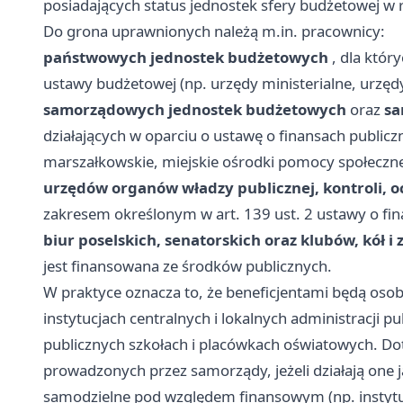
posiadających status jednostek sfery budżetowej w 
Do grona uprawnionych należą m.in. pracownicy:
państwowych jednostek budżetowych
, dla któr
ustawy budżetowej (np. urzędy ministerialne, urzędy
samorządowych jednostek budżetowych
oraz
sa
działających w oparciu o ustawę o finansach public
marszałkowskie, miejskie ośrodki pomocy społecznej
urzędów organów władzy publicznej, kontroli, 
zakresem określonym w art. 139 ust. 2 ustawy o fin
biur poselskich, senatorskich oraz klubów, kół 
jest finansowana ze środków publicznych.
W praktyce oznacza to, że beneficjentami będą os
instytucjach centralnych i lokalnych administracji p
publicznych szkołach i placówkach oświatowych. Dot
prowadzonych przez samorządy, jeżeli działają one j
samodzielne pod względem finansowym (np. instyt