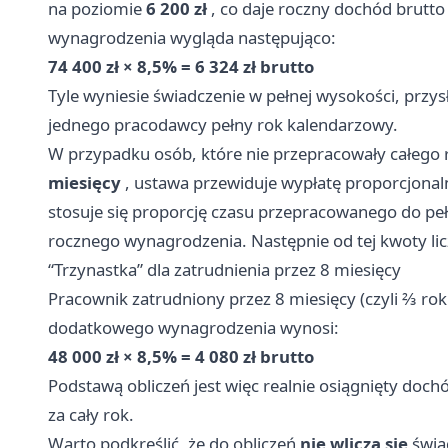
na poziomie
6 200 zł
, co daje roczny dochód brutt
wynagrodzenia wygląda następująco:
74 400 zł × 8,5% = 6 324 zł brutto
Tyle wyniesie świadczenie w pełnej wysokości, przy
jednego pracodawcy pełny rok kalendarzowy.
W przypadku osób, które nie przepracowały całego r
miesięcy
, ustawa przewiduje wypłatę proporcjonal
stosuje się proporcję czasu przepracowanego do peł
rocznego wynagrodzenia. Następnie od tej kwoty lic
“Trzynastka” dla zatrudnienia przez 8 miesięcy
Pracownik zatrudniony przez 8 miesięcy (czyli ⅔ rok
dodatkowego wynagrodzenia wynosi:
48 000 zł × 8,5% = 4 080 zł brutto
Podstawą obliczeń jest więc realnie osiągnięty doc
za cały rok.
Warto podkreślić, że do obliczeń
nie wlicza się
świa