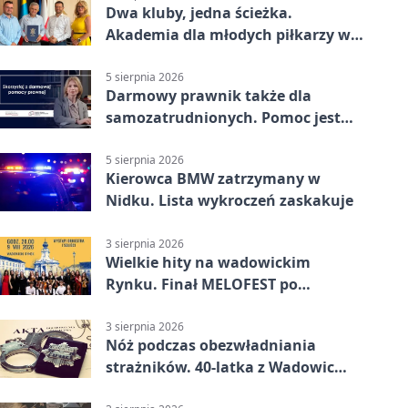
Dwa kluby, jedna ścieżka.
Akademia dla młodych piłkarzy w
Wadowicach
5 sierpnia 2026
Darmowy prawnik także dla
samozatrudnionych. Pomoc jest
bliżej, niż się wydaje
5 sierpnia 2026
Kierowca BMW zatrzymany w
Nidku. Lista wykroczeń zaskakuje
3 sierpnia 2026
Wielkie hity na wadowickim
Rynku. Finał MELOFEST po
dziesięciu dniach warsztatów
3 sierpnia 2026
Nóż podczas obezwładniania
strażników. 40-latka z Wadowic
pod dozorem