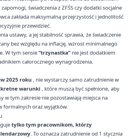
 zapomogi, świadczenia z ZFŚS czy dodatki socjalne
a zakłada maksymalną przejrzystość i jednolitość
ecyzyjnie przewidzieć.
ia ustawy, a jej stabilność sprawia, że świadczenie
czany bez względu na inflację, wzrost minimalnego
e. W tym sensie
“trzynastka”
nie jest dodatkiem
adnikiem całorocznego wynagrodzenia.
w 2025 roku
, nie wystarczy samo zatrudnienie w
kretne warunki
, które muszą być spełnione, aby
y w tym zakresie nie pozostawiają miejsca na
ów formalnych oraz wyjątków.
u
uguje
tylko tym pracownikom, którzy
alendarzowy
. To oznacza zatrudnienie od 1 stycznia