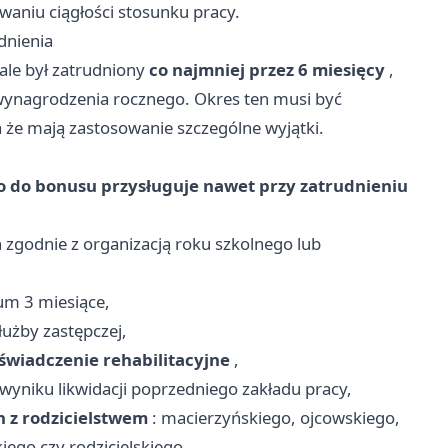
waniu ciągłości stosunku pracy.
dnienia
 ale był zatrudniony
co najmniej przez 6 miesięcy
,
wynagrodzenia rocznego. Okres ten musi być
 że mają zastosowanie szczególne wyjątki.
 do bonusu przysługuje nawet przy zatrudnieniu
h zgodnie z organizacją roku szkolnego lub
m 3 miesiące,
użby zastępczej,
świadczenie rehabilitacyjne
,
yniku likwidacji poprzedniego zakładu pracy,
 z rodzicielstwem
: macierzyńskiego, ojcowskiego,
go czy rodzicielskiego,