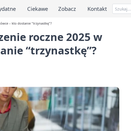
ydatne
Ciekawe
Zobacz
Kontakt
wce – kto dostanie "trzynastkę"?
enie roczne 2025 w
anie “trzynastkę”?