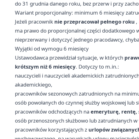
do 31 grudnia danego roku, bez przerw i przy zacho
Wariant proporcjonalny: minimum 6 miesięcy zatru
Jeżeli pracownik
nie przepracował pełnego roku
,
ma prawo do proporcjonalnej części dodatkowego 
nieprzerwany i dotyczyć jednego pracodawcy, chyba
Wyjątki od wymogu 6 miesięcy
Ustawodawca przewidział sytuacje, w których
prawo
krótszym niż 6 miesięcy
. Dotyczy to m.in.:
nauczycieli i nauczycieli akademickich zatrudnionyc
akademickiego,
pracowników sezonowych zatrudnionych na minimu
osób powołanych do czynnej służby wojskowej lub sł
pracowników odchodzących na
emeryturę, rentę, 
osób przenoszonych służbowo lub zatrudnianych w w
pracowników korzystających z
urlopów związanych
wychowawczego, na warunkach urlopu macierzyńskie