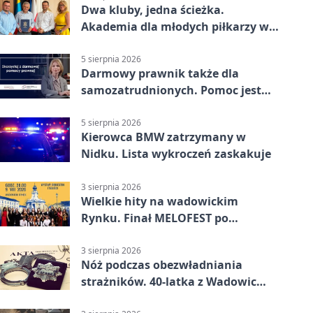
Dwa kluby, jedna ścieżka.
Akademia dla młodych piłkarzy w
Wadowicach
5 sierpnia 2026
Darmowy prawnik także dla
samozatrudnionych. Pomoc jest
bliżej, niż się wydaje
5 sierpnia 2026
Kierowca BMW zatrzymany w
Nidku. Lista wykroczeń zaskakuje
3 sierpnia 2026
Wielkie hity na wadowickim
Rynku. Finał MELOFEST po
dziesięciu dniach warsztatów
3 sierpnia 2026
Nóż podczas obezwładniania
strażników. 40-latka z Wadowic
pod dozorem