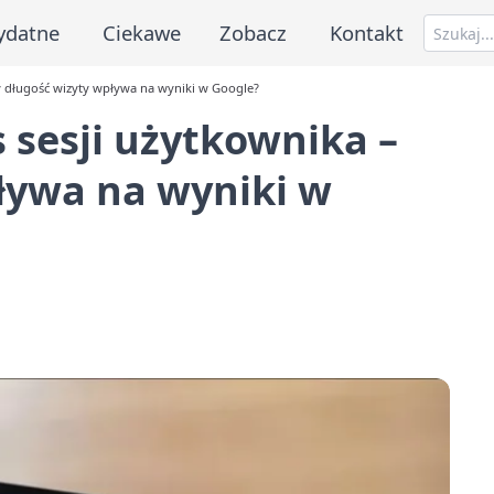
ydatne
Ciekawe
Zobacz
Kontakt
zy długość wizyty wpływa na wyniki w Google?
 sesji użytkownika –
ływa na wyniki w