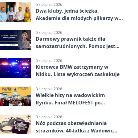
5 sierpnia 2026
Dwa kluby, jedna ścieżka.
Akademia dla młodych piłkarzy w
Wadowicach
5 sierpnia 2026
Darmowy prawnik także dla
samozatrudnionych. Pomoc jest
bliżej, niż się wydaje
5 sierpnia 2026
Kierowca BMW zatrzymany w
Nidku. Lista wykroczeń zaskakuje
3 sierpnia 2026
Wielkie hity na wadowickim
Rynku. Finał MELOFEST po
dziesięciu dniach warsztatów
3 sierpnia 2026
Nóż podczas obezwładniania
strażników. 40-latka z Wadowic
pod dozorem