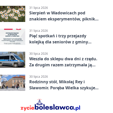
31 lipca 2026
Sierpień w Wadowicach pod
znakiem eksperymentów, pikniku i
nocy bez ekranów
31 lipca 2026
Pięć spotkań i trzy przejazdy
kolejką dla seniorów z gminy
Wadowice
30 lipca 2026
Weszła do sklepu dwa dni z rzędu.
Za drugim razem zatrzymała ją
ochrona
30 lipca 2026
Rodzinny stół, Mikołaj Rey i
Sławomir. Poręba Wielka szykuje
festiwal smaków