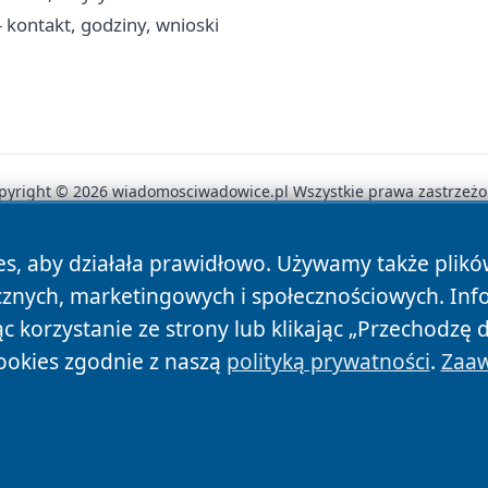
kontakt, godziny, wnioski
pyright © 2026 wiadomosciwadowice.pl Wszystkie prawa zastrzeżo
es, aby działała prawidłowo. Używamy także plik
News
Autorzy
Polityka Prywatności
Polityka Cookie
cznych, marketingowych i społecznościowych. Inf
 korzystanie ze strony lub klikając „Przechodzę 
ookies zgodnie z naszą
polityką prywatności
.
Zaaw