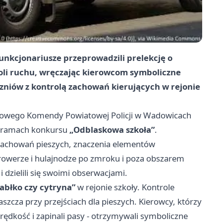
unkcjonariusze przeprowadzili prelekcję o
roli ruchu, wręczając kierowcom symboliczne
uczniów z kontrolą zachowań kierujących w rejonie
rogowego Komendy Powiatowej Policji w Wadowicach
 w ramach konkursu
„Odblaskowa szkoła”
.
 zachowań pieszych, znaczenia elementów
 rowerze i hulajnodze po zmroku i poza obszarem
dzielili się swoimi obserwacjami.
Jabłko czy cytryna”
w rejonie szkoły. Kontrole
szcza przy przejściach dla pieszych. Kierowcy, którzy
ędkość i zapinali pasy - otrzymywali symboliczne