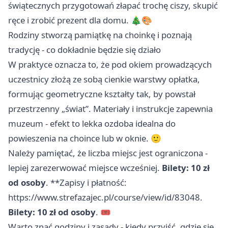
świątecznych przygotowań złapać trochę ciszy, skupić
ręce i zrobić prezent dla domu. 🎄🎨
Rodziny stworzą pamiątkę na choinkę i poznają
tradycję - co dokładnie będzie się działo
W praktyce oznacza to, że pod okiem prowadzących
uczestnicy złożą ze sobą cienkie warstwy opłatka,
formując geometryczne kształty tak, by powstał
przestrzenny „świat”. Materiały i instrukcje zapewnia
muzeum - efekt to lekka ozdoba idealna do
powieszenia na choince lub w oknie. 🙂
Należy pamiętać, że liczba miejsc jest ograniczona -
lepiej zarezerwować miejsce wcześniej.
Bilety: 10 zł
od osoby
. **Zapisy i płatność:
https://www.strefazajec.pl/course/view/id/83048.
Bilety: 10 zł od osoby
. 🎟️
Warto znać godziny i zasady - kiedy przyjść, gdzie się