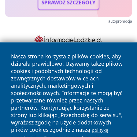
SPRAWDŹ SZCZEGÓŁY
autopromocja
Nasza strona korzysta z plików cookies, aby
działała prawidłowo. Używamy także plików
cookies i podobnych technologii od
zewnętrznych dostawców w celach
analitycznych, marketingowych i
społecznościowych. Informacje te mogą być
Copyright © 2026 wiadomosciwadowice.pl Wszystkie prawa
przetwarzane również przez naszych
zastrzeżone.
partnerów. Kontynuując korzystanie ze
strony lub klikając „Przechodzę do serwisu",
wyrażasz zgodę na użycie dodatkowych
Polityka
Polityka
plików cookies zgodnie z naszą
News
Autorzy
polityką
Prywatności
Cookies