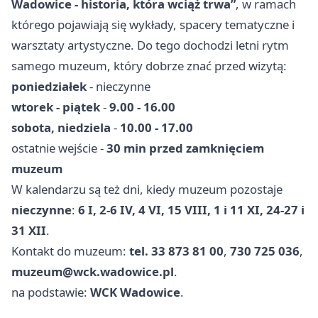
Wadowice - historia, która wciąż trwa”
, w ramach
którego pojawiają się wykłady, spacery tematyczne i
warsztaty artystyczne. Do tego dochodzi letni rytm
samego muzeum, który dobrze znać przed wizytą:
poniedziałek
- nieczynne
wtorek - piątek
-
9.00 - 16.00
sobota, niedziela
-
10.00 - 17.00
ostatnie wejście -
30 min przed zamknięciem
muzeum
W kalendarzu są też dni, kiedy muzeum pozostaje
nieczynne
:
6 I, 2-6 IV, 4 VI, 15 VIII, 1 i 11 XI, 24-27 i
31 XII
.
Kontakt do muzeum:
tel. 33 873 81 00
,
730 725 036
,
muzeum@wck.wadowice.pl
.
na podstawie:
WCK Wadowice
.