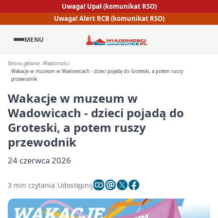
Uwaga! Upał (komunikat RSO)
Uwaga! Alert RCB (komunikat RSO)
MENU
Strona główna
Wiadomości
Wakacje w muzeum w Wadowicach - dzieci pojadą do Groteski, a potem ruszy
przewodnik
Wakacje w muzeum w
Wadowicach - dzieci pojadą do
Groteski, a potem ruszy
przewodnik
24 czerwca 2026
3 min czytania
Udostępnij