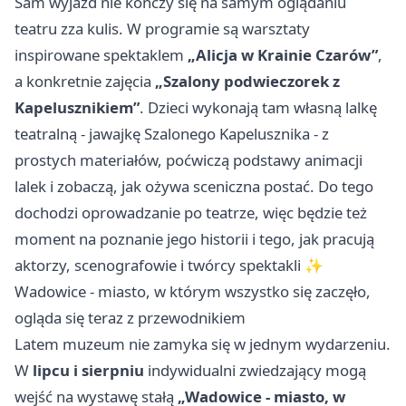
Sam wyjazd nie kończy się na samym oglądaniu
teatru zza kulis. W programie są warsztaty
inspirowane spektaklem
„Alicja w Krainie Czarów”
,
a konkretnie zajęcia
„Szalony podwieczorek z
Kapelusznikiem”
. Dzieci wykonają tam własną lalkę
teatralną - jawajkę Szalonego Kapelusznika - z
prostych materiałów, poćwiczą podstawy animacji
lalek i zobaczą, jak ożywa sceniczna postać. Do tego
dochodzi oprowadzanie po teatrze, więc będzie też
moment na poznanie jego historii i tego, jak pracują
aktorzy, scenografowie i twórcy spektakli ✨
Wadowice - miasto, w którym wszystko się zaczęło,
ogląda się teraz z przewodnikiem
Latem muzeum nie zamyka się w jednym wydarzeniu.
W
lipcu i sierpniu
indywidualni zwiedzający mogą
wejść na wystawę stałą
„Wadowice - miasto, w