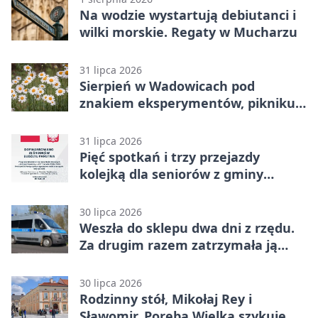
Na wodzie wystartują debiutanci i
wilki morskie. Regaty w Mucharzu
31 lipca 2026
Sierpień w Wadowicach pod
znakiem eksperymentów, pikniku i
nocy bez ekranów
31 lipca 2026
Pięć spotkań i trzy przejazdy
kolejką dla seniorów z gminy
Wadowice
30 lipca 2026
Weszła do sklepu dwa dni z rzędu.
Za drugim razem zatrzymała ją
ochrona
30 lipca 2026
Rodzinny stół, Mikołaj Rey i
Sławomir. Poręba Wielka szykuje