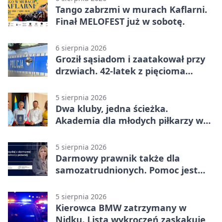
Tango zabrzmi w murach Kaflarni.
Finał MELOFEST już w sobotę.
6 sierpnia 2026
Groził sąsiadom i zaatakował przy
drzwiach. 42-latek z pięcioma
zarzutami
5 sierpnia 2026
Dwa kluby, jedna ścieżka.
Akademia dla młodych piłkarzy w
Wadowicach
5 sierpnia 2026
Darmowy prawnik także dla
samozatrudnionych. Pomoc jest
bliżej, niż się wydaje
5 sierpnia 2026
Kierowca BMW zatrzymany w
Nidku. Lista wykroczeń zaskakuje