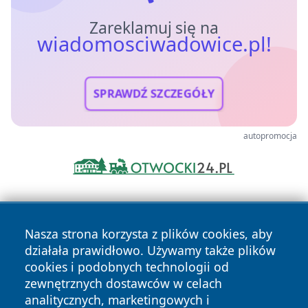
Zareklamuj się na
wiadomosciwadowice.pl!
SPRAWDŹ SZCZEGÓŁY
autopromocja
Nasza strona korzysta z plików cookies, aby
działała prawidłowo. Używamy także plików
cookies i podobnych technologii od
zewnętrznych dostawców w celach
Copyright © 2026 wiadomosciwadowice.pl Wszystkie prawa
analitycznych, marketingowych i
zastrzeżone.