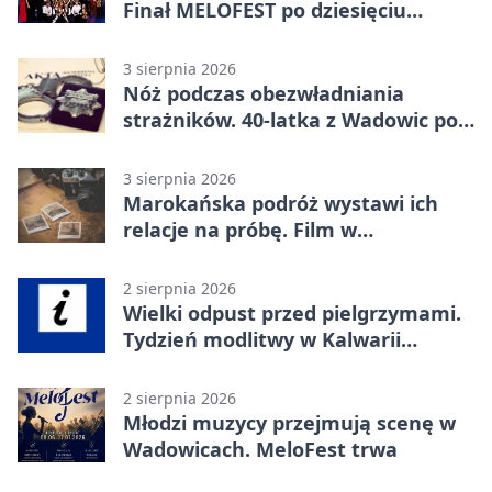
Finał MELOFEST po dziesięciu
dniach warsztatów
3 sierpnia 2026
Nóż podczas obezwładniania
strażników. 40-latka z Wadowic pod
dozorem
3 sierpnia 2026
Marokańska podróż wystawi ich
relacje na próbę. Film w
Wadowicach
2 sierpnia 2026
Wielki odpust przed pielgrzymami.
Tydzień modlitwy w Kalwarii
Zebrzydowskiej
2 sierpnia 2026
Młodzi muzycy przejmują scenę w
Wadowicach. MeloFest trwa