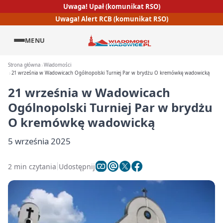
Uwaga! Upał (komunikat RSO)
Uwaga! Alert RCB (komunikat RSO)
MENU
Strona główna
Wiadomości
21 września w Wadowicach Ogólnopolski Turniej Par w brydżu O kremówkę wadowicką
21 września w Wadowicach
Ogólnopolski Turniej Par w brydżu
O kremówkę wadowicką
5 września 2025
2 min czytania
Udostępnij