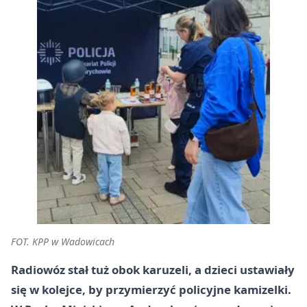
FOT. KPP w Wadowicach
Radiowóz stał tuż obok karuzeli, a dzieci ustawiały
się w kolejce, by przymierzyć policyjne kamizelki.