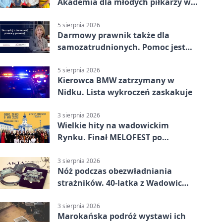
Akademia dla młodych piłkarzy w
Wadowicach
5 sierpnia 2026
Darmowy prawnik także dla
samozatrudnionych. Pomoc jest
bliżej, niż się wydaje
5 sierpnia 2026
Kierowca BMW zatrzymany w
Nidku. Lista wykroczeń zaskakuje
3 sierpnia 2026
Wielkie hity na wadowickim
Rynku. Finał MELOFEST po
dziesięciu dniach warsztatów
3 sierpnia 2026
Nóż podczas obezwładniania
strażników. 40-latka z Wadowic
pod dozorem
3 sierpnia 2026
Marokańska podróż wystawi ich