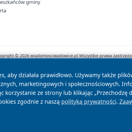
mieszkańców gminy
rta
pyright © 2026 wiadomosciwadowice.pl Wszystkie prawa zastrzeżo
es, aby działała prawidłowo. Używamy także plik
News
Autorzy
Polityka Prywatności
Polityka Cookie
cznych, marketingowych i społecznościowych. Inf
 korzystanie ze strony lub klikając „Przechodzę 
ookies zgodnie z naszą
polityką prywatności
.
Zaaw