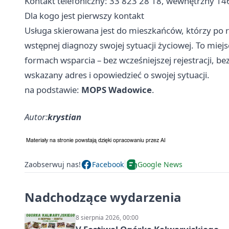
Kontakt telefoniczny: 33 823 28 18, wewnętrzny 14
Dla kogo jest pierwszy kontakt
Usługa skierowana jest do mieszkańców, którzy po r
wstępnej diagnozy swojej sytuacji życiowej. To mie
formach wsparcia – bez wcześniejszej rejestracji, 
wskazany adres i opowiedzieć o swojej sytuacji.
na podstawie:
MOPS Wadowice
.
Autor:
krystian
Zaobserwuj nas!
Facebook
Google News
Nadchodzące wydarzenia
8 sierpnia 2026, 00:00