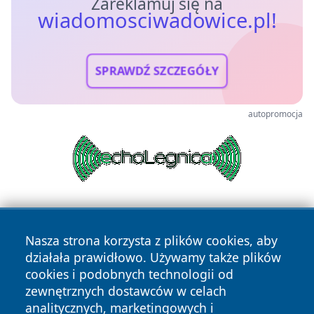
Zareklamuj się na
wiadomosciwadowice.pl!
SPRAWDŹ SZCZEGÓŁY
autopromocja
Nasza strona korzysta z plików cookies, aby
działała prawidłowo. Używamy także plików
cookies i podobnych technologii od
zewnętrznych dostawców w celach
Copyright © 2026 wiadomosciwadowice.pl Wszystkie prawa
analitycznych, marketingowych i
zastrzeżone.