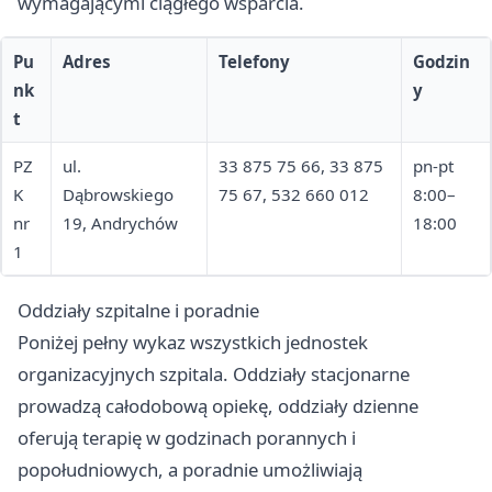
wymagającymi ciągłego wsparcia.
Pu
Adres
Telefony
Godzin
nk
y
t
PZ
ul.
33 875 75 66, 33 875
pn-pt
K
Dąbrowskiego
75 67, 532 660 012
8:00–
nr
19, Andrychów
18:00
1
Oddziały szpitalne i poradnie
Poniżej pełny wykaz wszystkich jednostek
organizacyjnych szpitala. Oddziały stacjonarne
prowadzą całodobową opiekę, oddziały dzienne
oferują terapię w godzinach porannych i
popołudniowych, a poradnie umożliwiają