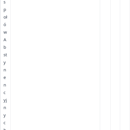
s
p
oł
ó
w
A
b
st
y
n
e
n
c
yj
n
y
c