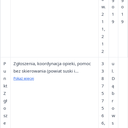
e
w.
o
o
ż
2
1
1
y
1
9
9
1,
2
1
2
P
Zgłoszenia, koordynacja opieki, pomoc
3
u
u
bez skierowania (powiat suski i
3
l.
n
wadowicki). Pomoc w Punkcie
8
D
Pokaż więcej
kt
Zgłoszeniowo-Koordynacyjnym
7
ą
Z
udzielana jest od poniedziałku do piątku
5
b
gł
od 8:00 do 18:00 bez konieczności
7
r
o
posiadania skierowania oraz
5
o
sz
wcześniejszego zapisywania się i
6
w
e
oczekiwania w kolejce. Pomoc w Punkcie
6,
s