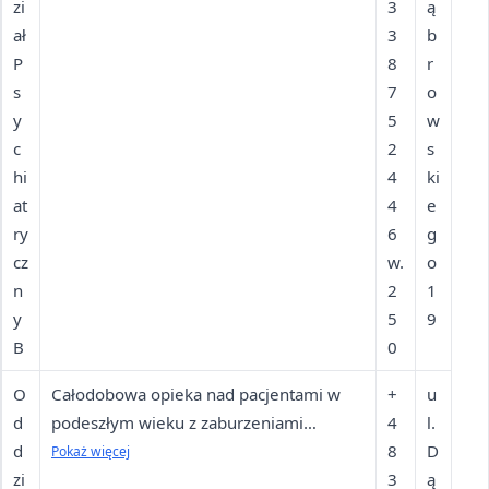
zi
leczenie, psychoterapia grupowa i
3
ą
ał
indywidualna
3
b
P
8
r
s
7
o
y
5
w
c
2
s
hi
4
ki
at
4
e
ry
6
g
cz
w.
o
n
2
1
y
5
9
B
0
O
Całodobowa opieka nad pacjentami w
+
u
d
podeszłym wieku z zaburzeniami
4
l.
d
psychicznymi
8
D
Pokaż więcej
zi
3
ą