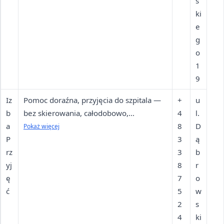
d
zdrowia pacjenta. Pierwsze dwa
s
zi
tygodnie pobytu na Oddziale są okresem
ki
ał
adaptacyjnym, służą ocenie trafności
e
P
oferty Oddziału do potrzeb zdrowotnych
g
s
pacjenta. Długość pobytu pacjenta na
o
y
Oddziale jest uzależniona od stanu
1
c
zdrowia pacjenta. Pierwsze dwa
9
hi
tygodnie pobytu na Oddziale są okresem
Iz
Pomoc doraźna, przyjęcia do szpitala —
+
u
at
adaptacyjnym, służą ocenie trafności
b
bez skierowania, całodobowo,
4
l.
ry
oferty Oddziału do potrzeb zdrowotnych
a
całodobowo, całodobowo, całodobowo,
8
D
Pokaż więcej
cz
pacjenta. Długość pobytu pacjenta na
P
całodobowo, całodobowo
3
ą
n
Oddziale jest uzależniona od stanu
rz
3
b
y
zdrowia pacjenta.
yj
8
r
R
ę
7
o
e
ć
5
w
h
2
s
a
4
ki
bi