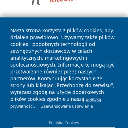
Nasza strona korzysta z plików cookies, aby
działała prawidłowo. Używamy także plików
cookies i podobnych technologii od
zewnętrznych dostawców w celach
Copyright © 2026 wiadomosciwadowice.pl Wszystkie prawa
analitycznych, marketingowych i
zastrzeżone.
społecznościowych. Informacje te mogą być
przetwarzane również przez naszych
partnerów. Kontynuując korzystanie ze
Polityka
Polityka
News
Autorzy
strony lub klikając „Przechodzę do serwisu",
Prywatności
Cookies
wyrażasz zgodę na użycie dodatkowych
plików cookies zgodnie z naszą
polityką
.
.
prywatności
Zaawansowane ustawienia
Polityka Cookies