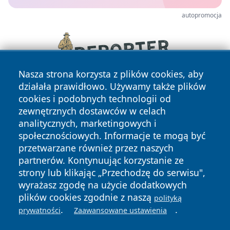
autopromocja
Nasza strona korzysta z plików cookies, aby
działała prawidłowo. Używamy także plików
cookies i podobnych technologii od
zewnętrznych dostawców w celach
analitycznych, marketingowych i
społecznościowych. Informacje te mogą być
przetwarzane również przez naszych
Copyright © 2026 wiadomosciwadowice.pl Wszystkie prawa
partnerów. Kontynuując korzystanie ze
zastrzeżone.
strony lub klikając „Przechodzę do serwisu",
wyrażasz zgodę na użycie dodatkowych
plików cookies zgodnie z naszą
polityką
Polityka
Polityka
.
.
News
Autorzy
prywatności
Zaawansowane ustawienia
Prywatności
Cookies