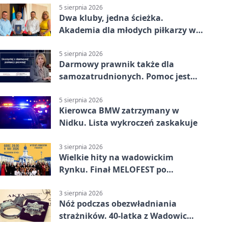
5 sierpnia 2026
Dwa kluby, jedna ścieżka.
Akademia dla młodych piłkarzy w
Wadowicach
5 sierpnia 2026
Darmowy prawnik także dla
samozatrudnionych. Pomoc jest
bliżej, niż się wydaje
5 sierpnia 2026
Kierowca BMW zatrzymany w
Nidku. Lista wykroczeń zaskakuje
3 sierpnia 2026
Wielkie hity na wadowickim
Rynku. Finał MELOFEST po
dziesięciu dniach warsztatów
3 sierpnia 2026
Nóż podczas obezwładniania
strażników. 40-latka z Wadowic
pod dozorem