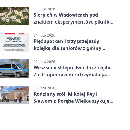
31 lipca 2026
Sierpień w Wadowicach pod
znakiem eksperymentów, pikniku i
nocy bez ekranów
31 lipca 2026
Pięć spotkań i trzy przejazdy
kolejką dla seniorów z gminy
Wadowice
30 lipca 2026
Weszła do sklepu dwa dni z rzędu.
Za drugim razem zatrzymała ją
ochrona
30 lipca 2026
Rodzinny stół, Mikołaj Rey i
Sławomir. Poręba Wielka szykuje
festiwal smaków