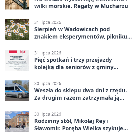
wilki morskie. Regaty w Mucharzu
31 lipca 2026
Sierpień w Wadowicach pod
znakiem eksperymentów, pikniku i
nocy bez ekranów
31 lipca 2026
Pięć spotkań i trzy przejazdy
kolejką dla seniorów z gminy
Wadowice
30 lipca 2026
Weszła do sklepu dwa dni z rzędu.
Za drugim razem zatrzymała ją
ochrona
30 lipca 2026
Rodzinny stół, Mikołaj Rey i
Sławomir. Poręba Wielka szykuje
festiwal smaków