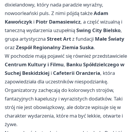
dixielandowy, który nada paradzie wyraźny,
nowoorleański puls. Z nimi pójdą także
Adam
Kawończyk
i
Piotr Damasiewicz
, a część wizualną i
taneczną wydarzenia uzupełnią
Swing City Bielsko
,
grupa artystyczna
Street Art
z fundacji
Małe Światy
oraz
Zespół Regionalny Ziemia Suska
.
W pochodzie mają pojawić się również przedstawiciele
Centrum Kultury i Filmu
,
Banku Spółdzielczego w
Suchej Beskidzkiej
i
Cafeterii Oranżeria
, która
zapowiedziała dla uczestników niespodziankę.
Organizatorzy zachęcają do kolorowych strojów,
fantazyjnych kapeluszy i wyrazistych dodatków. Taki
strój nie jest obowiązkowy, ale dobrze wpisuje się w
charakter wydarzenia, które ma być lekkie, otwarte i
żywe.